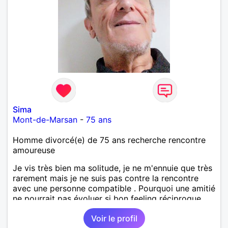
Sima
Mont-de-Marsan
-
75 ans
Homme divorcé(e) de 75 ans recherche rencontre
amoureuse
Je vis très bien ma solitude, je ne m'ennuie que très
rarement mais je ne suis pas contre la rencontre
avec une personne compatible . Pourquoi une amitié
ne pourrait pas évoluer si bon feeling réciproque...
Je recherche de la proximité car je ne souhaite pas
Voir le profil
vivre sous le même toit.