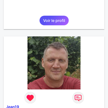
Voir le profil
Jean19