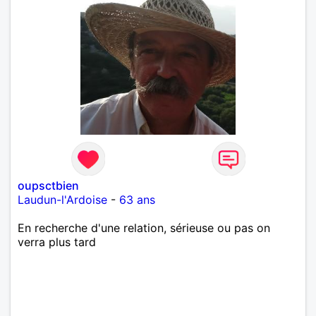
oupsctbien
Laudun-l'Ardoise
-
63 ans
En recherche d'une relation, sérieuse ou pas on
verra plus tard