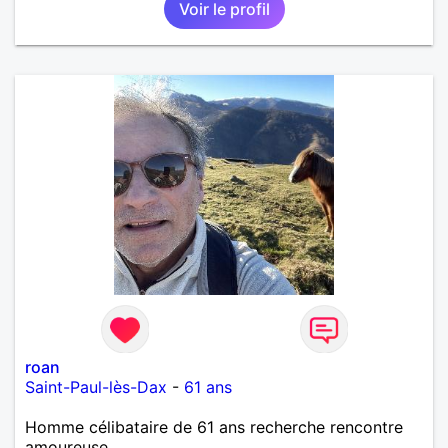
Voir le profil
roan
Saint-Paul-lès-Dax
-
61 ans
Homme célibataire de 61 ans recherche rencontre
amoureuse