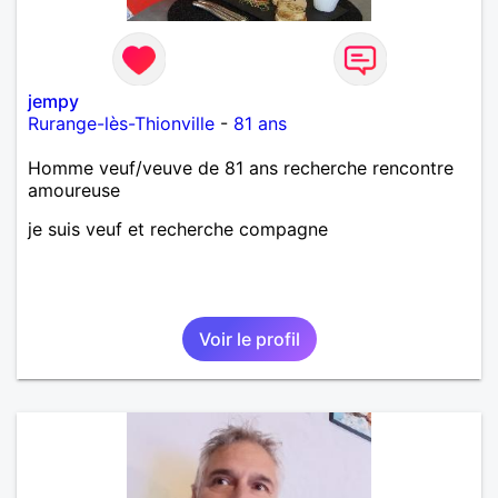
jempy
Rurange-lès-Thionville
-
81 ans
Homme veuf/veuve de 81 ans recherche rencontre
amoureuse
je suis veuf et recherche compagne
Voir le profil