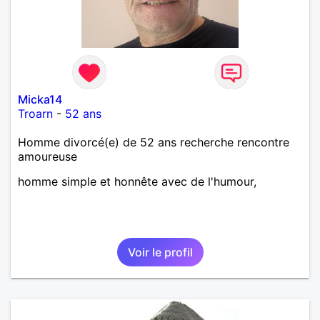
Micka14
Troarn
-
52 ans
Homme divorcé(e) de 52 ans recherche rencontre
amoureuse
homme simple et honnête avec de l'humour,
Voir le profil