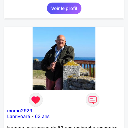
Voir le profil
momo2929
Lanrivoaré
-
63 ans
Homme veuf/veuve de 63 ans recherche rencontre