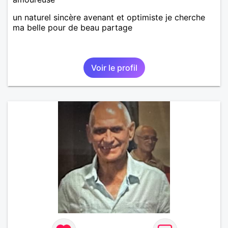
un naturel sincère avenant et optimiste je cherche
ma belle pour de beau partage
Voir le profil