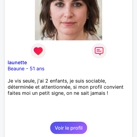
launette
Beaune
-
51 ans
Je vis seule, j'ai 2 enfants, je suis sociable,
déterminée et attentionnée, si mon profil convient
faites moi un petit signe, on ne sait jamais !
Voir le profil