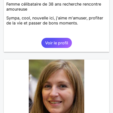
Femme célibataire de 38 ans recherche rencontre
amoureuse
Sympa, cool, nouvelle ici, j'aime m'amuser, profiter
de la vie et passer de bons moments.
Voir le profil