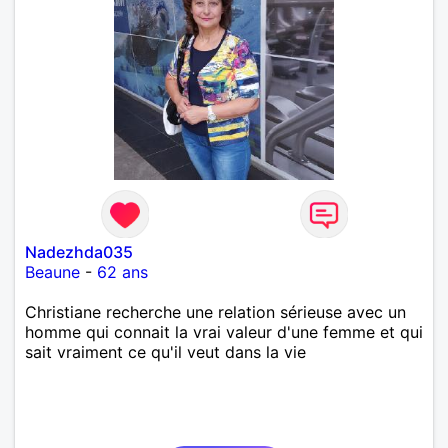
Nadezhda035
Beaune
-
62 ans
Christiane recherche une relation sérieuse avec un
homme qui connait la vrai valeur d'une femme et qui
sait vraiment ce qu'il veut dans la vie