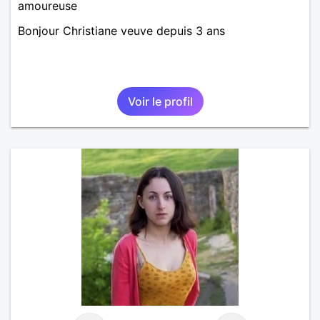
amoureuse
Bonjour Christiane veuve depuis 3 ans
Voir le profil