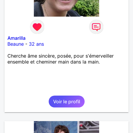
Amarilla
Beaune
-
32 ans
Cherche âme sincère, posée, pour s'émerveiller
ensemble et cheminer main dans la main.
Voir le profil