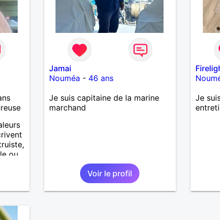
Jamai
Firelig
Nouméa
-
46 ans
Noum
ans
Je suis capitaine de la marine
Je sui
ureuse
marchand
entret
aleurs
rivent
ruiste,
lle ou
Voir le profil
...