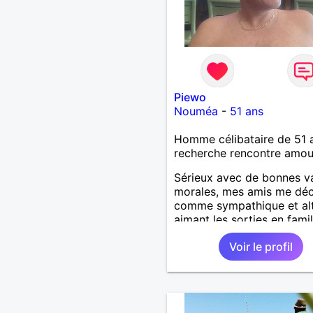
Piewo
Nouméa
-
51 ans
Homme célibataire de 51 
recherche rencontre amo
Sérieux avec de bonnes v
morales, mes amis me déc
comme sympathique et alt
aimant les sorties en fami
amis. J'aime voyager et
Voir le profil
découvrir d'autres cultures