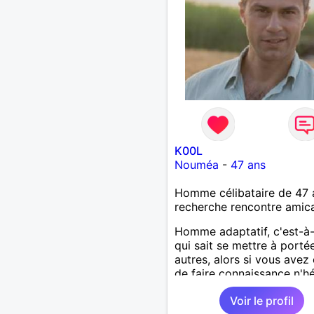
K00L
Nouméa
-
47 ans
Homme célibataire de 47 
recherche rencontre amic
Homme adaptatif, c'est-à-
qui sait se mettre à porté
autres, alors si vous avez
de faire connaissance n'hé
pas à me contacter.
Voir le profil