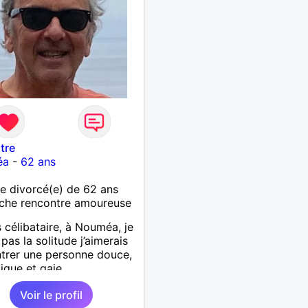
itre
éa
-
62 ans
 divorcé(e) de 62 ans
che rencontre amoureuse
s célibataire, à Nouméa, je
 pas la solitude j’aimerais
trer une personne douce,
que et gaie
Voir le profil