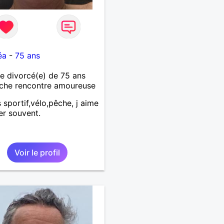
éa
-
75 ans
 divorcé(e) de 75 ans
che rencontre amoureuse
s sportif,vélo,pêche, j aime
r souvent.
Voir le profil