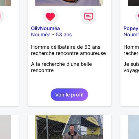
OlivNouméa
Popey
Nouméa
-
53 ans
Noum
Homme célibataire de 53 ans
Homme
recherche rencontre amoureuse
recher
A la recherche d'une belle
Je sui
rencontre
voyage
Voir le profil