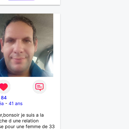
 84
éa
-
41 ans
r,bonsoir je suis a la
che d une relation
se pour une femme de 33