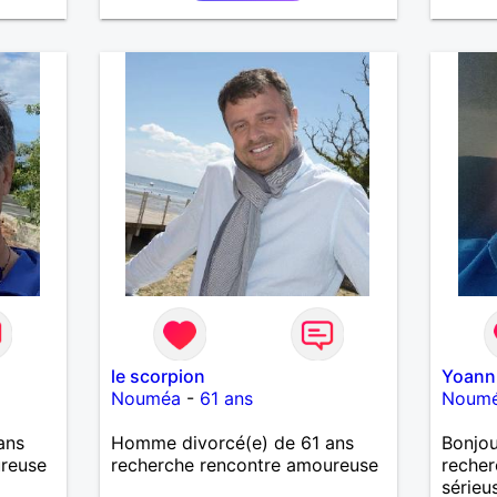
le scorpion
Yoann
Nouméa
-
61 ans
Noum
ans
Homme divorcé(e) de 61 ans
Bonjou
ureuse
recherche rencontre amoureuse
recher
sérieu