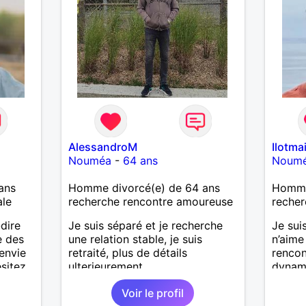
AlessandroM
Ilotma
Nouméa
-
64 ans
Noum
ans
Homme divorcé(e) de 64 ans
Homme
ale
recherche rencontre amoureuse
recher
dire
Je suis séparé et je recherche
Je sui
e des
une relation stable, je suis
n’aime
 envie
retraité, plus de détails
rencon
sitez
ulterieurement
dynami
Voir le profil