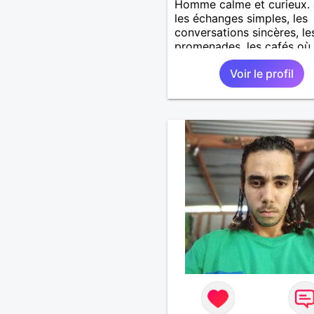
Homme calme et curieux. 
les échanges simples, les
conversations sincères, le
promenades, les cafés où 
prend le temps, et les lien
Voir le profil
se construisent sans
précipitation. Je cherche 
femme autonome, bienveil
ayant envie de partager d
moments, d’abord, et voir
ensuite où cela mène. Je
privilégie la douceur, l’hu
tranquille et la curiosité p
l’autre.