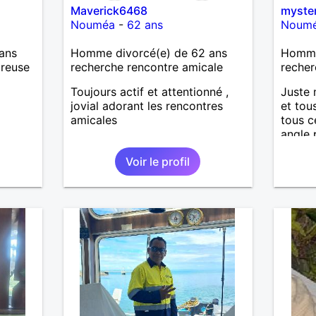
Maverick6468
myste
Nouméa
-
62 ans
Noum
ans
Homme divorcé(e) de 62 ans
Homme
ureuse
recherche rencontre amicale
recher
Toujours actif et attentionné ,
Juste
jovial adorant les rencontres
et tous
amicales
tous c
angle 
et ni h
Voir le profil