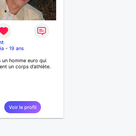
ht
éa
-
19 ans
s un homme euro qui
ient un corps d’athlète.
Voir le profil