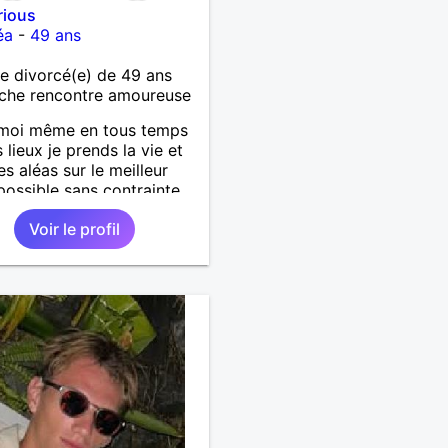
rious
éa
-
49 ans
 divorcé(e) de 49 ans
che rencontre amoureuse
 moi même en tous temps
 lieux je prends la vie et
es aléas sur le meilleur
possible sans contrainte
aine. A bientôt.
Voir le profil