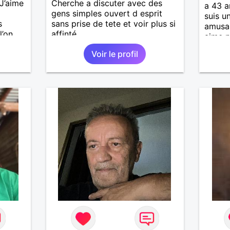
J’aime
Cherche a discuter avec des
a 43 a
gens simples ouvert d esprit
suis u
s
sans prise de tete et voir plus si
amusan
l’on
affinté
aime p
s qui
fausse
Voir le profil
différ
une
profil
lante,
cordi
es
mour
our