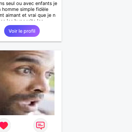
ns seul ou avec enfants je
n homme simple fidèle
t aimant et vrai que je n
as les hypocrite les
s le mensonge et la
Voir le profil
ence a vous de voir si mon
 vous intéresse merci
alement yoann