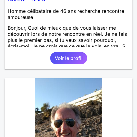
Homme célibataire de 46 ans recherche rencontre
amoureuse
Bonjour, Quoi de mieux que de vous laisser me
découvrir lors de notre rencontre en réel. Je ne fais
plus le premier pas, si tu veux savoir pourquoi,
écris-moi. Je ne crois que ce que je vois, en vrai. Si
tu souhaites voir + de photos, envoie-moi un coup
Voir le profil
de cœur pour avoir accès à mon album privé, mes
photos de famille et avec mes ami(e)s, entre autres,
sinon c'est que ma vie ne t'intéresse pas. N'hésites
pas à m'écrire en premier je n'ai jamais mordu
personne, surtout une fois que j'ai mangé.