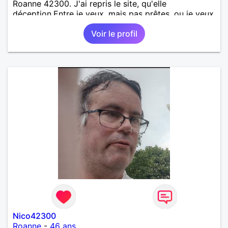
Roanne 42300. J'ai repris le site, qu'elle
déception.Entre je veux, mais pas prêtes. ou je veux
répondre quand quand j'en ais envie. Stop sois on
Voir le profil
ais ai là pour partager où retrouver vous!. Une
impression d'être ce que l'on as vécu au temps du
bal qu'elles sont là sur le banc et de ne pas vouloir
danser !pourquoi être sur le site ? heureusement j'ai
pris un abonnement sur 1 mois mais je ne ne
renouvelle pas ?. Gros soucie des abonnées qui ne
veulent ?? Je ne sais quoi ?
Nico42300
Roanne
-
46 ans