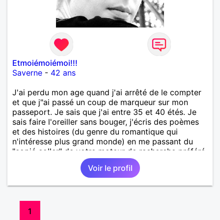
Etmoiémoiémoi!!!
Saverne
-
42 ans
J'ai perdu mon age quand j'ai arrêté de le compter
et que j"ai passé un coup de marqueur sur mon
passeport. Je sais que j'ai entre 35 et 40 étés. Je
sais faire l'oreiller sans bouger, j'écris des poèmes
et des histoires (du genre du romantique qui
n'intéresse plus grand monde) en me passant du
"copié coller" de votre moteur de recherche préféré,
je peux cuisiner tout en remettant la cuisine en
Voir le profil
mode "j'étais même pas là...". J'adore la littérature,
la photo, le verre à moitié... et la poule et l'œuf... Je
cherche une Peugeot 308 en pas trop mauvais état
d'où mon inscription sur le club des rencontres, je
vend aussi un bout de lune dont je suis propriétaire
1
quoique ça pue l'arnaque la fusée et le LEM n'ayant