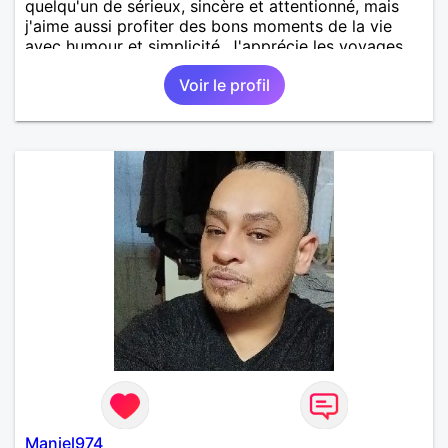
quelqu'un de sérieux, sincère et attentionné, mais
j'aime aussi profiter des bons moments de la vie
avec humour et simplicité. J'apprécie les voyages,
les découvertes, les jeux vidéo et les moments de
Voir le profil
détente. Je suis à la recherche d'une personne
authentique avec qui partager de belles
expériences, construire une relation sérieuse basée
sur la confiance, le respect et la complicité. Si tu
apprécies les conversations sincères, les fous rires
et les personnes qui savent ce qu'elles veulent,
n'hésite pas à venir discuter. Au plaisir de faire
connaissance !
Maniel974