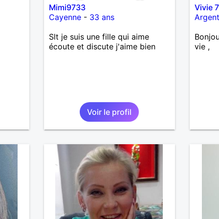
Mimi9733
Vivie 
Cayenne
-
33 ans
Argent
Slt je suis une fille qui aime
Bonjou
écoute et discute j'aime bien
vie ,
Voir le profil