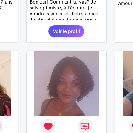
67 ans,
Bonjour! Comment tu vas? Je
amour
7
suis optimiste, à l'écoute, je
voudrais aimer et d'etre aimée.
Je cherche mon homme qui a
38-48 ans. Aussi en Correse en
Voir le profil
préférence ou dans son alentour
vu que je travaille en CDI et je
ne peux pas souvent voyager
loin. Merci. Bon chance à tout le
monde.