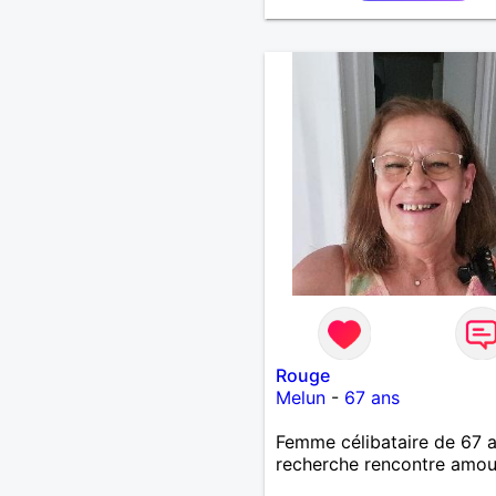
nouveaux trucs technique
sur la vie des êtres vivants
aime danser, faire la fête.
bois pratiquement pas d a
je fume rarement, je ris so
Je cherche un vrai amour
pour continuer à profiter 
vie mais à deux. Je peux 
faire toute seule, mais j en
marre je veux partagé et r
Rouge
Melun
-
67 ans
Femme célibataire de 67 
recherche rencontre amo