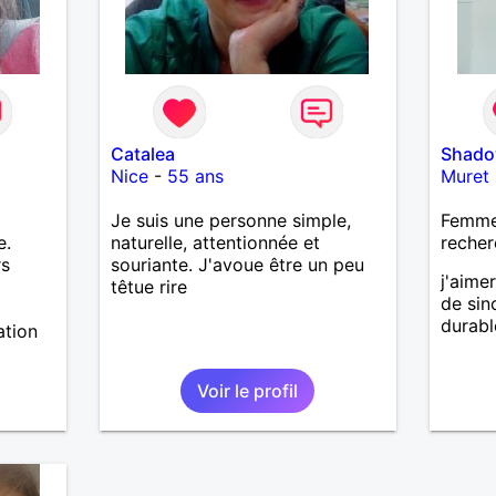
Catalea
Shad
Nice
-
55 ans
Muret
Je suis une personne simple,
Femme
e.
naturelle, attentionnée et
recher
rs
souriante. J'avoue être un peu
j'aime
têtue rire
de sin
durabl
ation
Voir le profil