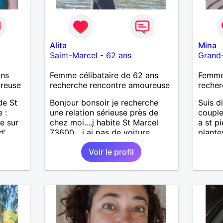
Alita
Mina
Saint-Marcel
-
62 ans
Grand
ans
Femme célibataire de 62 ans
Femme 
ureuse
recherche rencontre amoureuse
recher
de St
Bonjour bonsoir je recherche
Suis di
 :
une relation sérieuse près de
couple
e sur
chez moi....j habite St Marcel
a st pi
d'
73600....j ai pas de voiture
plante
ne vaut
50km ... quelqu'un qui aurait
voyag
Voir le profil
ques
entre 55 et 64 ans...sans enfants
our
de préférence même adultes et
entre
qui n aurait garder aucun
evoir.
contact avec une où plusieurs
.
ex...si vous correspondez à ma
recherche ecrivez moi je vous
répondrai...