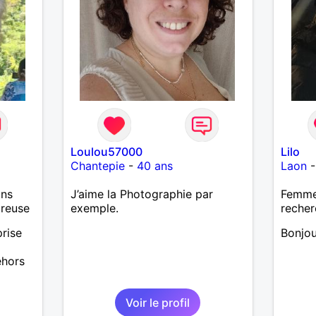
Loulou57000
Lilo
Chantepie
-
40 ans
Laon
ans
J’aime la Photographie par
Femme 
ureuse
exemple.
recher
prise
Bonjou
ehors
r,
Voir le profil
s