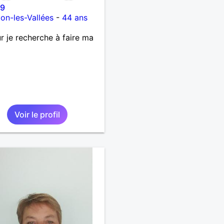
79
on-les-Vallées
-
44 ans
r je recherche à faire ma
Voir le profil