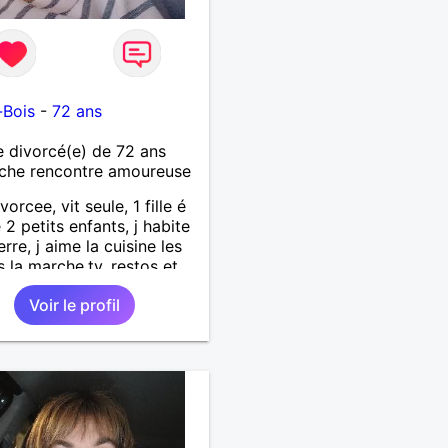
-Bois
-
72 ans
divorcé(e) de 72 ans
che rencontre amoureuse
vorcee, vit seule, 1 fille é
 2 petits enfants, j habite
erre, j aime la cuisine les
s la marche,tv, restos et
es 1m65 68 kgse
Voir le profil