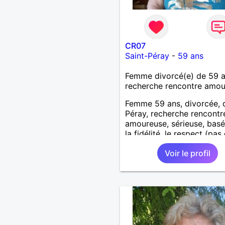
CR07
Saint-Péray
-
59 ans
Femme divorcé(e) de 59 
recherche rencontre amo
Femme 59 ans, divorcée, 
Péray, recherche rencontre
amoureuse, sérieuse, basé
la fidélité, le respect (pas 
aventure d'un soir). Rien 
Voir le profil
une rencontre après quel
échanges par messages p
savoir si il y a un feeling 
les deux et le désir de se r
Au plaisir de se découvrir..