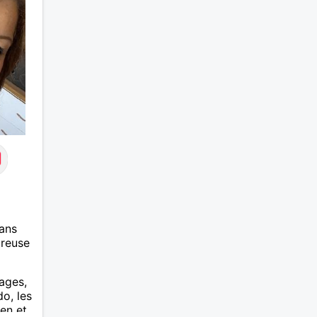
ans
ureuse
yages,
do, les
en et