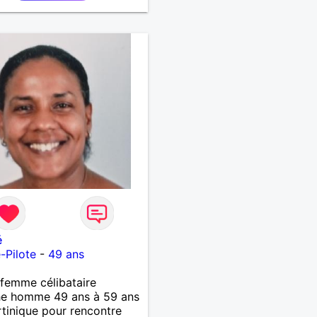
é
e-Pilote
-
49 ans
femme célibataire
he homme 49 ans à 59 ans
tinique pour rencontre