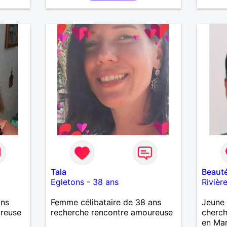
s et
. J
 Je ne
lcool,
uvent.
eux
de la
tout
 ai
igoler
Tala
Beaut
Egletons
-
38 ans
Rivièr
ans
Femme célibataire de 38 ans
Jeune 
ureuse
recherche rencontre amoureuse
cherc
en Mar