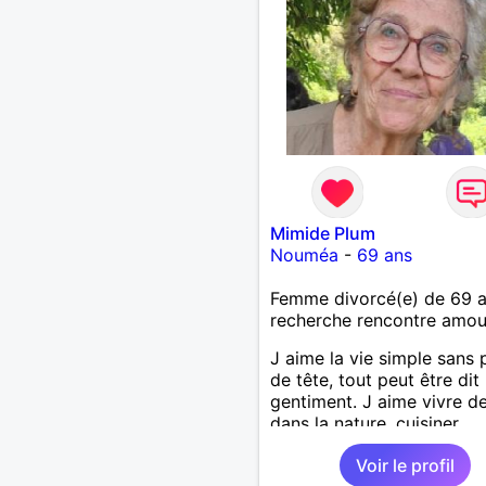
Mimide Plum
Nouméa
-
69 ans
Femme divorcé(e) de 69 
recherche rencontre amo
J aime la vie simple sans 
de tête, tout peut être dit
gentiment. J aime vivre d
dans la nature, cuisiner,
randonner, camper, voyage
Voir le profil
découvrir, comprendre de