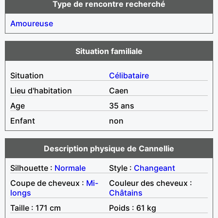
Type de rencontre recherché
Amoureuse
Situation familiale
Situation
Célibataire
Lieu d'habitation
Caen
Age
35 ans
Enfant
non
Description physique de Cannellie
Silhouette :
Normale
Style :
Changeant
Coupe de cheveux :
Mi-
Couleur des cheveux :
longs
Châtains
Taille : 171 cm
Poids : 61 kg