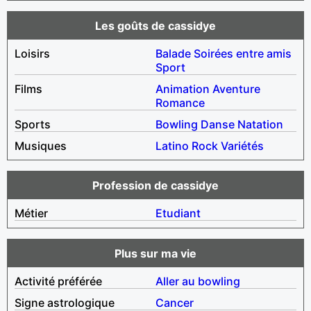
Les goûts de cassidye
Loisirs
Balade
Soirées entre amis
Sport
Films
Animation
Aventure
Romance
Sports
Bowling
Danse
Natation
Musiques
Latino
Rock
Variétés
Profession de cassidye
Métier
Etudiant
Plus sur ma vie
Activité préférée
Aller au bowling
Signe astrologique
Cancer