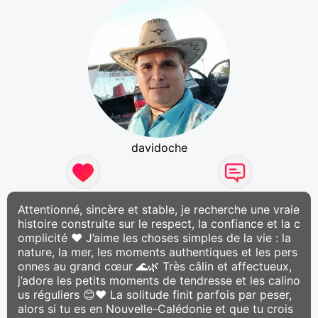
davidoche
Attentionné, sincère et stable, je recherche une vraie
histoire construite sur le respect, la confiance et la c
omplicité ❤️ J’aime les choses simples de la vie : la
nature, la mer, les moments authentiques et les pers
onnes au grand cœur 🌊🌿 Très câlin et affectueux,
j’adore les petits moments de tendresse et les calino
us réguliers 😊❤️ La solitude finit parfois par peser,
alors si tu es en Nouvelle-Calédonie et que tu crois