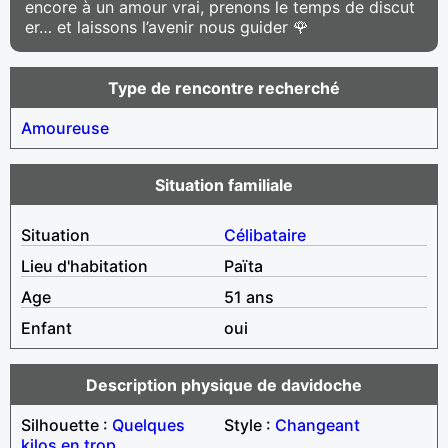
encore à un amour vrai, prenons le temps de discut
er… et laissons l’avenir nous guider 🌹
Type de rencontre recherché
Amoureuse
Situation familiale
Situation
Célibataire
Lieu d'habitation
Païta
Age
51 ans
Enfant
oui
Description physique de davidoche
Silhouette :
Quelques
Style :
Changeant
kilos en trop