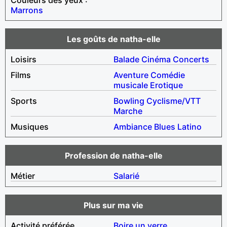
Marrons
Les goûts de natha-elle
Loisirs
Balade
Cinéma
Concerts
Films
Aventure
Comédie
musicale
Erotique
Sports
Bowling
Cyclisme/VTT
Marche
Musiques
Ambiance
Blues
Latino
Profession de natha-elle
Métier
Salarié
Plus sur ma vie
Activité préférée
Boire un verre