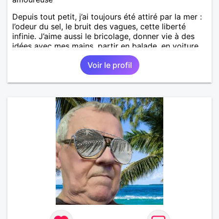
Depuis tout petit, j’ai toujours été attiré par la mer :
l’odeur du sel, le bruit des vagues, cette liberté
infinie. J’aime aussi le bricolage, donner vie à des
idées avec mes mains, partir en balade, en voiture
ou en moto, et je suis passionné de films de
Voir le profil
science-fiction. Si tu as envie de partager ces
moments entre mer, créativité, balades sur la route
et voyages dans l’imaginaire, alors je serais ravi de
te rencontrer.