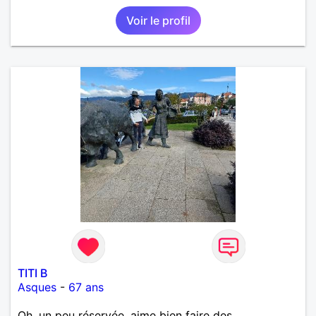
Voir le profil
TITI B
Asques
-
67 ans
Oh, un peu réservée, aime bien faire des