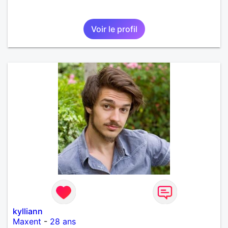
Voir le profil
kylliann
Maxent
-
28 ans