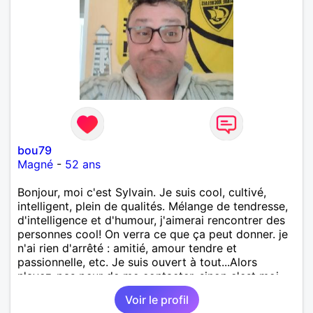
bou79
Magné
-
52 ans
Bonjour, moi c'est Sylvain. Je suis cool, cultivé,
intelligent, plein de qualités. Mélange de tendresse,
d'intelligence et d'humour, j'aimerai rencontrer des
personnes cool! On verra ce que ça peut donner. je
n'ai rien d'arrêté : amitié, amour tendre et
passionnelle, etc. Je suis ouvert à tout...Alors
n'ayez-pas peur de me contacter, sinon c'est moi
qui le ferais!!!!!!!!!!!!! Ou peut-être pas! je suis
Voir le profil
100000000000 vrai.