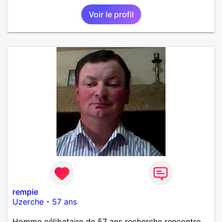
Voir le profil
rempie
Uzerche
-
57 ans
Homme célibataire de 57 ans recherche rencontre