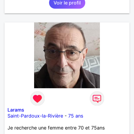
Voir le profil
fin de l 'année et libre de toute contrainte. Digne de
confiance à la femme qui voudras m 'en accorder
en toute sincérité. Pour le reste venez me découvrir
par un échange.
Larams
Saint-Pardoux-la-Rivière
-
75 ans
Je recherche une femme entre 70 et 75ans