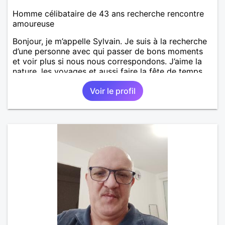
Homme célibataire de 43 ans recherche rencontre
amoureuse
Bonjour, je m’appelle Sylvain. Je suis à la recherche
d’une personne avec qui passer de bons moments
et voir plus si nous nous correspondons. J’aime la
nature, les voyages et aussi faire la fête de temps
en temps ;-)Je suis papa d’un petit garçon de 7 ans
Voir le profil
dont je m’occupe en garde alternée. J’aime à peu
près tous les styles de musique. (Oui je suis pas
trop fan de Jul). Je fais du sport pour garder la
forme et plutôt agréable à regarder. (Enfin je le
pense en tout cas 😂)