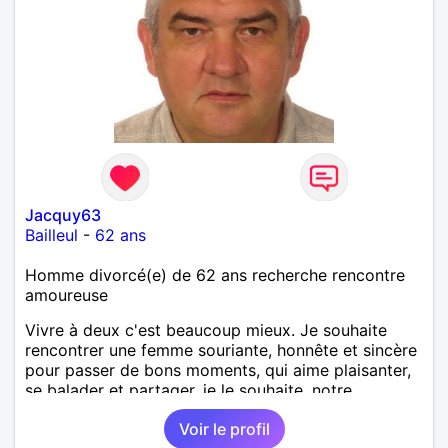
Jacquy63
Bailleul
-
62 ans
Homme divorcé(e) de 62 ans recherche rencontre
amoureuse
Vivre à deux c'est beaucoup mieux. Je souhaite
rencontrer une femme souriante, honnête et sincère
pour passer de bons moments, qui aime plaisanter,
se balader et partager, je le souhaite, notre
complicité. J'aime beaucoup les chantiers de
Voir le profil
randonnée pour se défouler, se relaxer, se détendre