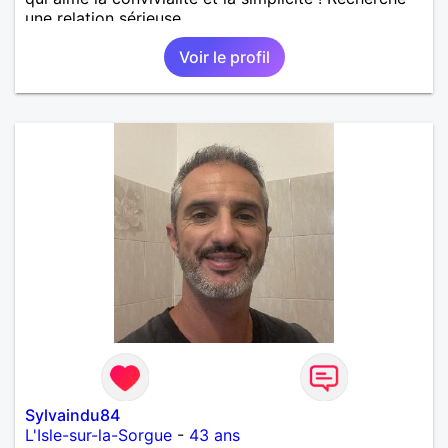
une relation sérieuse.
Voir le profil
Sylvaindu84
L'Isle-sur-la-Sorgue
-
43 ans