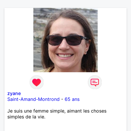
zyane
Saint-Amand-Montrond
-
65 ans
Je suis une femme simple, aimant les choses
simples de la vie.