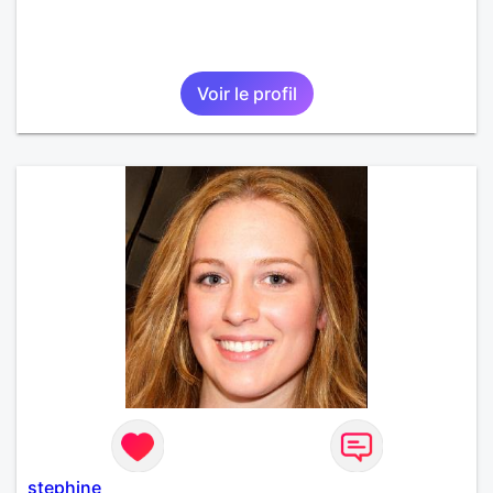
Voir le profil
stephine