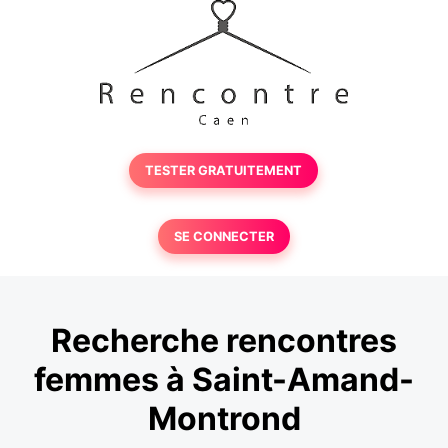
TESTER GRATUITEMENT
SE CONNECTER
Recherche rencontres
femmes à Saint-Amand-
Montrond