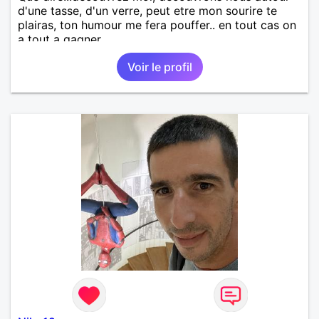
d'une tasse, d'un verre, peut etre mon sourire te
plairas, ton humour me fera pouffer.. en tout cas on
a tout a gagner.
Voir le profil