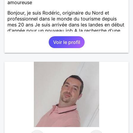
amoureuse
Bonjour, je suis Rodéric, originaire du Nord et
professionnel dans le monde du tourisme depuis
mes 20 ans Je suis arrivée dans les landes en début
d'année pour un nouveau job A la recherche d'une
personne avec qui découvrir, partager et pourquoi
Voir le profil
pas aimer ;) Je suis quelqu'un d'humain, sociable
avec une pointe de taquinerie ;) Au plaisir :)