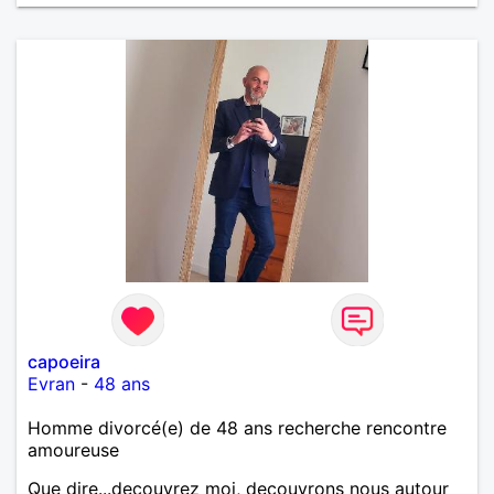
capoeira
Evran
-
48 ans
Homme divorcé(e) de 48 ans recherche rencontre
amoureuse
Que dire...decouvrez moi, decouvrons nous autour