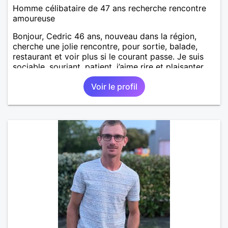
Homme célibataire de 47 ans recherche rencontre
amoureuse
Bonjour, Cedric 46 ans, nouveau dans la région,
cherche une jolie rencontre, pour sortie, balade,
restaurant et voir plus si le courant passe. Je suis
sociable, souriant, patient, j’aime rire et plaisanter..
Voir le profil