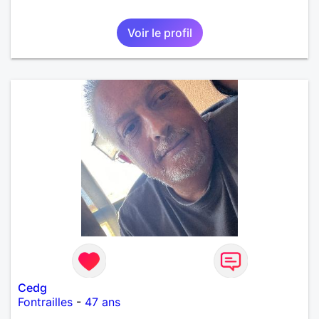
Voir le profil
Cedg
Fontrailles
-
47 ans