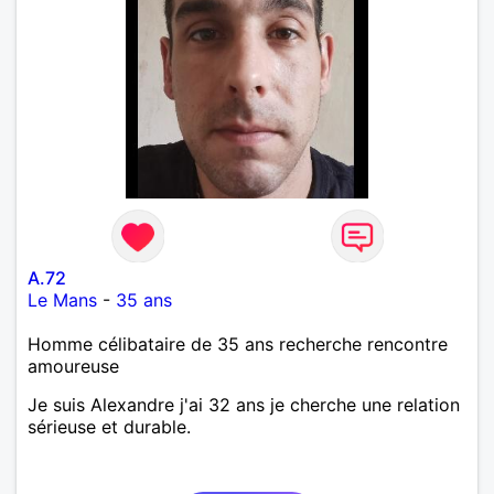
A.72
Le Mans
-
35 ans
Homme célibataire de 35 ans recherche rencontre
amoureuse
Je suis Alexandre j'ai 32 ans je cherche une relation
sérieuse et durable.