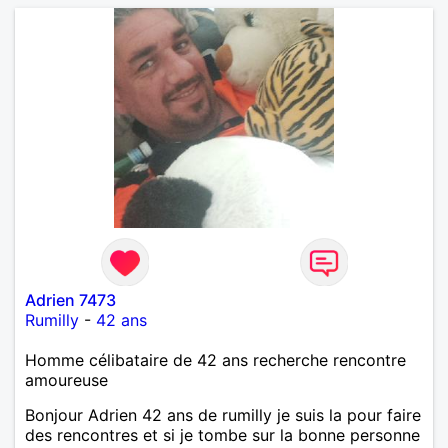
Adrien 7473
Rumilly
-
42 ans
Homme célibataire de 42 ans recherche rencontre
amoureuse
Bonjour Adrien 42 ans de rumilly je suis la pour faire
des rencontres et si je tombe sur la bonne personne