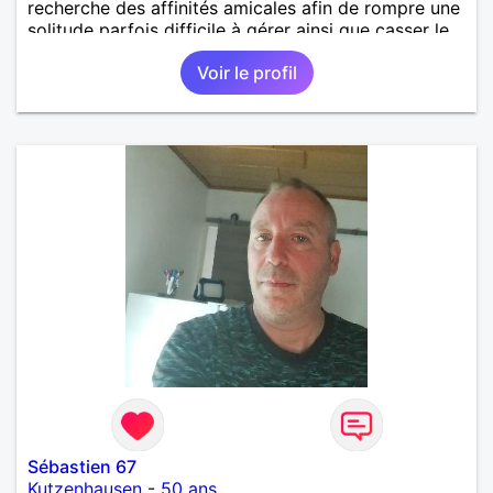
recherche des affinités amicales afin de rompre une
solitude parfois difficile à gérer ainsi que casser le
vague à l’âme. L’amitié reste extrêmement
Voir le profil
importante à mes yeux mais peut se décliner en des
sentiments plus puissants. « Le temps fera son
œuvre » disait Arthur Schopenhauer, philosophe
allemand que j’adore. J’aime discuter sans pour
autant être trop locace. Je suis bourré de qualités
avec très peu de défauts. Je suis altruiste,
bienveillant, empathique, attentionné, honnête,
respectueux, doux de caractère et compréhensif : je
laisse « glisser » beaucoup de choses. Mais ne vous
m’éprenez pas Mesdames, si une personne que
j’aime me trahit une fois, il n’y aura pas de seconde
chance et je l’effacerai à « vitam eternam ».
Néanmoins, je suis un tout petit peu maniaque ainsi
qu’impatient. J’essaye de faire des efforts. Rien de
bien dramatique ! Du moins je le pense……Je suis un
homme facile à vivre. À vous si vous le souhaitez,
d’apprendre à me connaître davantage. J’en serai
ravi….A très bientôt je l’espère.
Sébastien 67
Kutzenhausen
-
50 ans