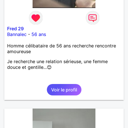
Fred 29
Bannalec
-
56 ans
Homme célibataire de 56 ans recherche rencontre
amoureuse
Je recherche une relation sérieuse, une femme
douce et gentille...😊
Voir le profil