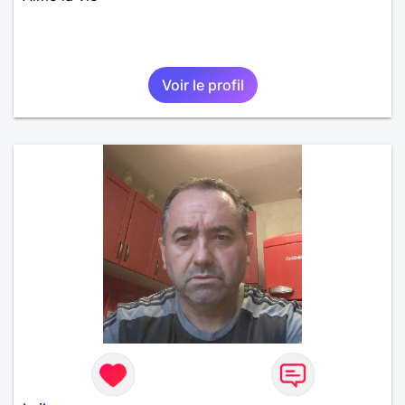
Voir le profil