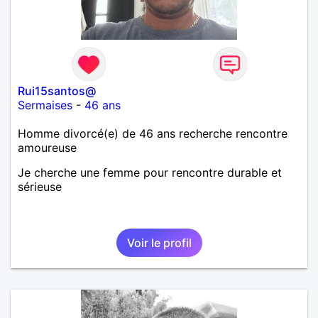
Rui15santos@
Sermaises
-
46 ans
Homme divorcé(e) de 46 ans recherche rencontre
amoureuse
Je cherche une femme pour rencontre durable et
sérieuse
Voir le profil