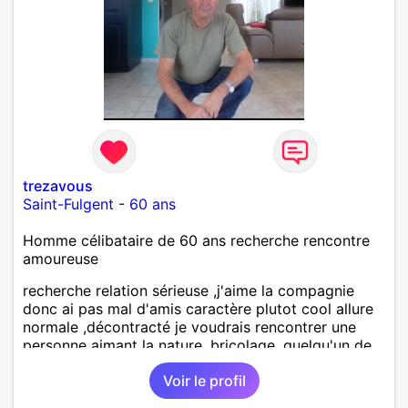
trezavous
Saint-Fulgent
-
60 ans
Homme célibataire de 60 ans recherche rencontre
amoureuse
recherche relation sérieuse ,j'aime la compagnie
donc ai pas mal d'amis caractère plutot cool allure
normale ,décontracté je voudrais rencontrer une
personne aimant la nature ,bricolage ,quelqu'un de
simple et naturel à vos claviers mesdames
Voir le profil