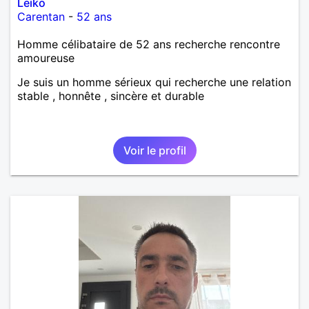
Leiko
Carentan
-
52 ans
Homme célibataire de 52 ans recherche rencontre
amoureuse
Je suis un homme sérieux qui recherche une relation
stable , honnête , sincère et durable
Voir le profil