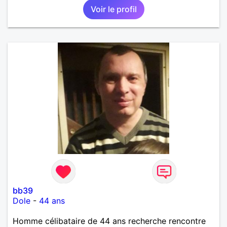
Voir le profil
bb39
Dole
-
44 ans
Homme célibataire de 44 ans recherche rencontre