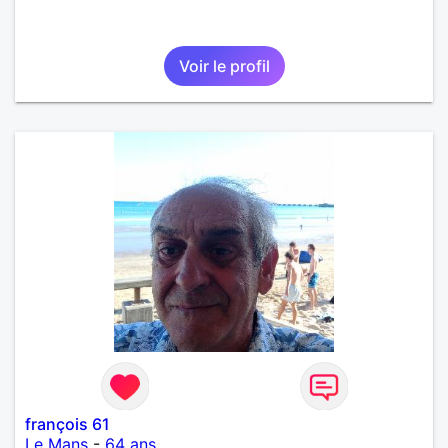
Voir le profil
françois 61
Le Mans
-
64 ans