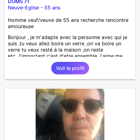
DOMS 71
Neuve-Eglise
-
55 ans
Homme veuf/veuve de 55 ans recherche rencontre
amoureuse
Bonjour , je m'adapte avec la personne avec qui je
suis ,tu veux allez boire un verre ,on va boire un
verre tu veux resté à la maison ,on reste
etc...l'important c'est d'etre ensemble .j'aime me
balader , faire du sport , regarder des film , aller au
Voir le profil
théatre etc et j'aime par dessus tous rire