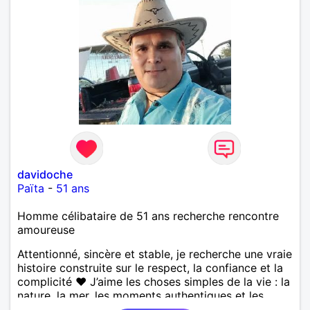
bienveillant, empathique, attentionné, honnête,
respectueux, doux de caractère et compréhensif : je
laisse « glisser » beaucoup de choses. Mais ne vous
m’éprenez pas Mesdames, si une personne que
j’aime me trahit une fois, il n’y aura pas de seconde
chance et je l’effacerai à « vitam eternam ».
Néanmoins, je suis un tout petit peu maniaque ainsi
qu’impatient. J’essaye de faire des efforts. Rien de
bien dramatique ! Du moins je le pense……Je suis un
homme facile à vivre. À vous si vous le souhaitez,
d’apprendre à me connaître davantage. J’en serai
ravi….A très bientôt je l’espère.
davidoche
Païta
-
51 ans
Homme célibataire de 51 ans recherche rencontre
amoureuse
Attentionné, sincère et stable, je recherche une vraie
histoire construite sur le respect, la confiance et la
complicité ❤️ J’aime les choses simples de la vie : la
nature, la mer, les moments authentiques et les
personnes au grand cœur 🌊🌿 Très câlin et