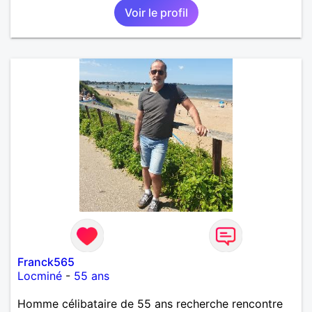
Voir le profil
affectueux, j’adore les petits moments de tendresse
et les calinous réguliers 😊❤️ La solitude finit parfois
par peser, alors si tu es en Nouvelle-Calédonie et
que tu crois encore à un amour vrai, prenons le
temps de discuter… et laissons l’avenir nous guider
🌹
Franck565
Locminé
-
55 ans
Homme célibataire de 55 ans recherche rencontre