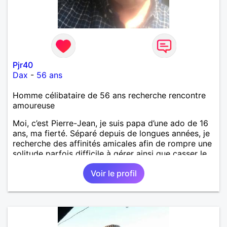
Pjr40
Dax
-
56 ans
Homme célibataire de 56 ans recherche rencontre
amoureuse
Moi, c’est Pierre-Jean, je suis papa d’une ado de 16
ans, ma fierté. Séparé depuis de longues années, je
recherche des affinités amicales afin de rompre une
solitude parfois difficile à gérer ainsi que casser le
vague à l’âme. L’amitié reste extrêmement
Voir le profil
importante à mes yeux mais peut se décliner en des
sentiments plus puissants. « Le temps fera son
œuvre » disait Arthur Schopenhauer, philosophe
allemand que j’adore. J’aime discuter sans pour
autant être trop locace. Je suis bourré de qualités
avec très peu de défauts. Je suis altruiste,