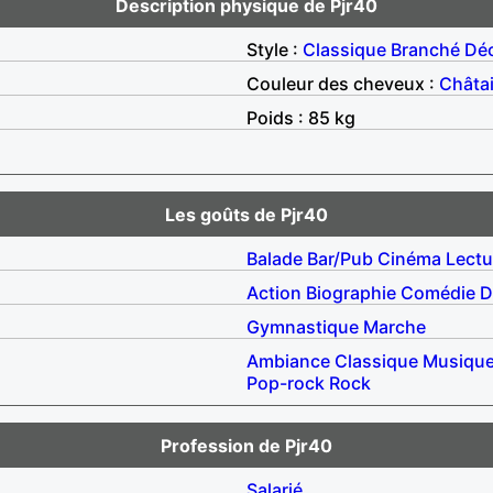
Description physique de Pjr40
Style :
Classique
Branché
Déc
Couleur des cheveux :
Châta
Poids : 85 kg
Les goûts de Pjr40
Balade
Bar/Pub
Cinéma
Lectu
Action
Biographie
Comédie
D
Gymnastique
Marche
Ambiance
Classique
Musique
Pop-rock
Rock
Profession de Pjr40
Salarié