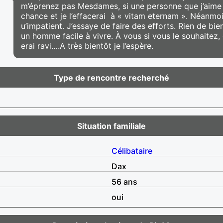
m’éprenez pas Mesdames, si une personne que j’aime m
chance et je l’effacerai à « vitam eternam ». Néanmoi
u’impatient. J’essaye de faire des efforts. Rien de b
un homme facile à vivre. À vous si vous le souhaitez,
erai ravi….A très bientôt je l’espère.
Type de rencontre recherché
Situation familiale
Célibataire
Dax
56 ans
oui