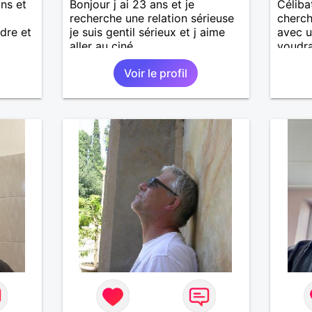
ans et
Bonjour j ai 23 ans et je
Céliba
recherche une relation sérieuse
cherch
dre et
je suis gentil sérieux et j aime
avec u
aller au ciné....
voudrai
comme
Voir le profil