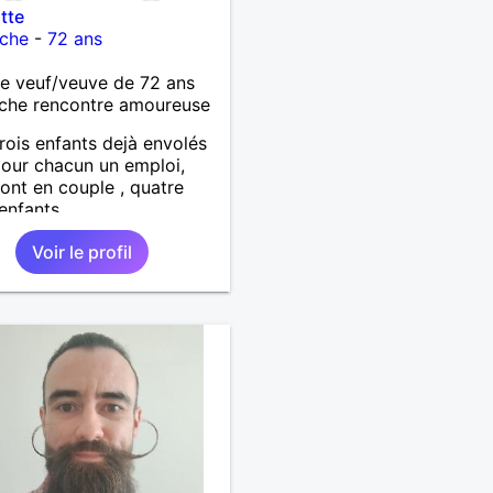
tte
che
-
72 ans
 veuf/veuve de 72 ans
che rencontre amoureuse
trois enfants dejà envolés
our chacun un emploi,
ont en couple , quatre
 enfants.
Voir le profil