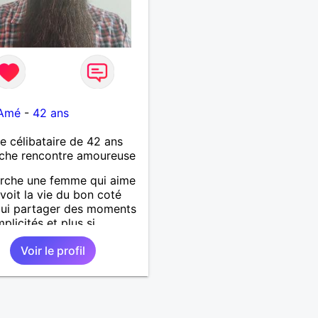
-Amé
-
42 ans
célibataire de 42 ans
che rencontre amoureuse
rche une femme qui aime
 voit la vie du bon coté
qui partager des moments
plicités et plus si
és.
Voir le profil