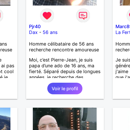
Pjr40
Marc8
Dax
-
56 ans
La Fer
ans
Homme célibataire de 56 ans
Homme 
ureuse
recherche rencontre amoureuse
recher
e
Moi, c’est Pierre-Jean, je suis
Je sui
 ai pas
papa d’une ado de 16 ans, ma
génére
ot cool
fierté. Séparé depuis de longues
j'aime
é je
années, je recherche des
que j'a
affinités amicales afin de
sincèr
Voir le profil
rompre une solitude parfois
pas qu
imple
difficile à gérer ainsi que casser
j'aime
le vague à l’âme. L’amitié reste
cherch
extrêmement importante à mes
et sér
yeux mais peut se décliner en
des sentiments plus puissants.
« Le temps fera son œuvre »
disait Arthur Schopenhauer,