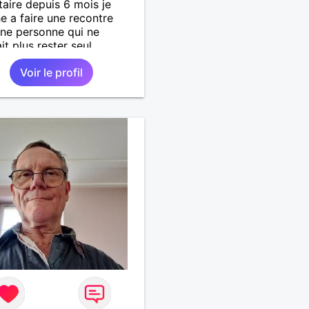
taire depuis 6 mois je
e a faire une recontre
ne personne qui ne
t plus rester seul ,
 moi .
Voir le profil