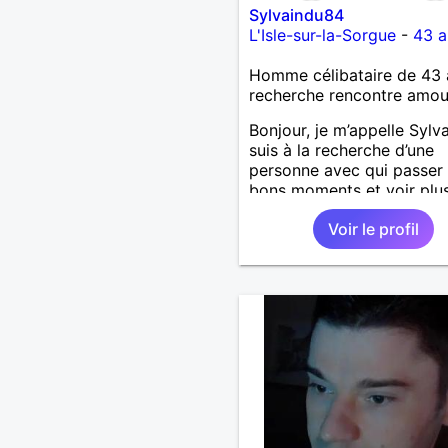
Sylvaindu84
L'Isle-sur-la-Sorgue
-
43 a
Homme célibataire de 43 
recherche rencontre amo
Bonjour, je m’appelle Sylva
suis à la recherche d’une
personne avec qui passer
bons moments et voir plus
nous nous correspondons
Voir le profil
J’aime la nature, les voya
aussi faire la fête de tem
temps ;-)Je suis papa d’un
garçon de 7 ans dont je
m’occupe en garde alterné
J’aime à peu près tous les
de musique. (Oui je suis p
fan de Jul). Je fais du spo
pour garder la forme et pl
agréable à regarder. (Enfin
pense en tout cas 😂)