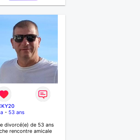
CKY20
ia
-
53 ans
 divorcé(e) de 53 ans
che rencontre amicale