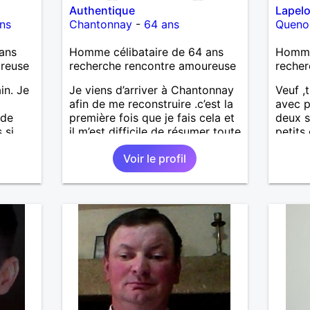
Authentique
Lapelo
ns
Chantonnay
-
64 ans
Queno
ans
Homme célibataire de 64 ans
Homme
ureuse
recherche rencontre amoureuse
recher
in. Je
Je viens d’arriver à Chantonnay
Veuf ,
afin de me reconstruire .c’est la
avec p
 de
première fois que je fais cela et
deux s
 si
il m’est difficile de résumer toute
petits
.
une vie.je suis à la retraite et
Voir le profil
ges et
aujourd’hui c’est mon
ps en
anniversaire !J’aimerais
 petit
rencontrer quelqu’un qui partage
les mêmes valeurs qui font de
e.
quelqu’un un être humain
 styles
as trop
rt
utôt
 je le