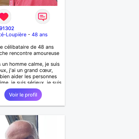
91302
té-Loupière
-
48 ans
célibataire de 48 ans
che rencontre amoureuse
s un homme calme, je suis
ux, j'ai un grand cœur,
 bien aider les personnes
ime, je suis sérieux, je suis
e, je suis honnête, j'aime
Voir le profil
'on joue avec moi et
 pas les mensonges. Je
e une relation amoureuse
ieuse.