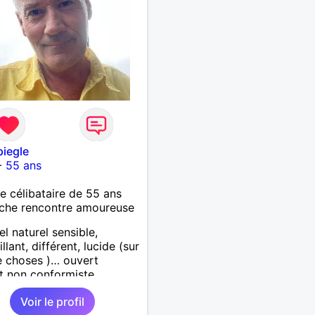
piegle
-
55 ans
célibataire de 55 ans
che rencontre amoureuse
el naturel sensible,
llant, différent, lucide (sur
 choses )… ouvert
it non conformiste.
che en l’autre un peu la
Voir le profil
chose…