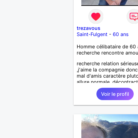
trezavous
Saint-Fulgent
-
60 ans
Homme célibataire de 60 
recherche rencontre amo
recherche relation sérieus
,j'aime la compagnie donc
mal d'amis caractère plut
allure normale ,décontract
voudrais rencontrer une
Voir le profil
personne aimant la nature
,bricolage ,quelqu'un de s
et naturel à vos claviers
mesdames