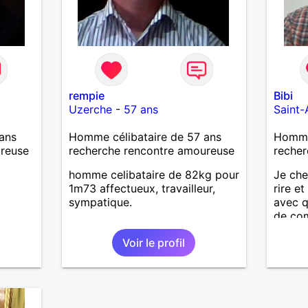
rempie
Bibi
Uzerche
-
57 ans
Saint
ans
Homme célibataire de 57 ans
Homme 
ureuse
recherche rencontre amoureuse
recher
homme celibataire de 82kg pour
Je che
1m73 affectueux, travailleur,
rire et
sympatique.
avec 
de com
affinit
Voir le profil