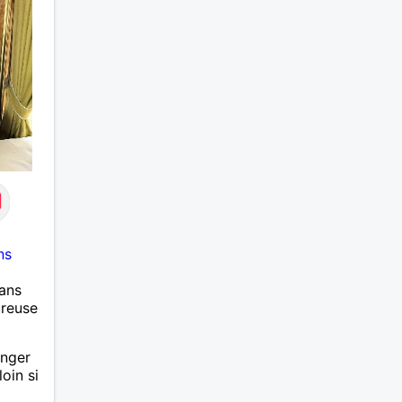
ns
ans
ureuse
anger
loin si