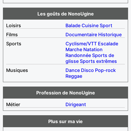
Les goûts de NonoUgine
Loisirs
Balade
Cuisine
Sport
Films
Documentaire
Historique
Sports
Cyclisme/VTT
Escalade
Marche
Natation
Randonnée
Sports de
glisse
Sports extrêmes
Musiques
Dance
Disco
Pop-rock
Reggae
Profession de NonoUgine
Métier
Dirigeant
Plus sur ma vie