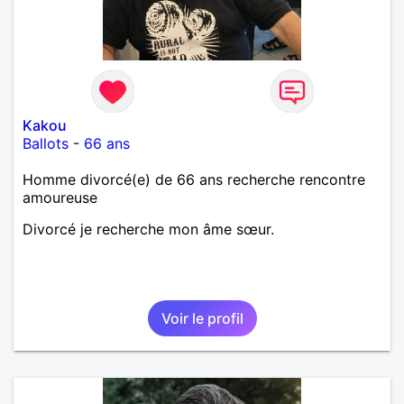
Kakou
Ballots
-
66 ans
Homme divorcé(e) de 66 ans recherche rencontre
amoureuse
Divorcé je recherche mon âme sœur.
Voir le profil