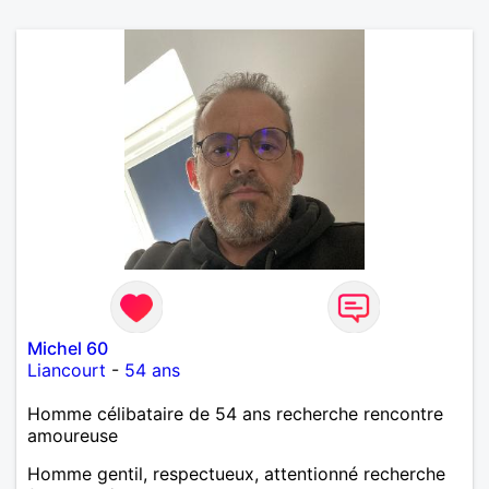
Michel 60
Liancourt
-
54 ans
Homme célibataire de 54 ans recherche rencontre
amoureuse
Homme gentil, respectueux, attentionné recherche