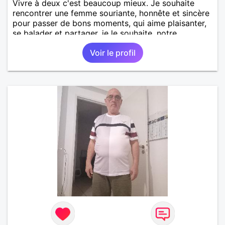
Vivre à deux c'est beaucoup mieux. Je souhaite
rencontrer une femme souriante, honnête et sincère
pour passer de bons moments, qui aime plaisanter,
se balader et partager, je le souhaite, notre
complicité. J'aime beaucoup les chantiers de
Voir le profil
randonnée pour se défouler, se relaxer, se détendre
et finalement prendre du bon temps. C'est difficile
de tout dire en quelques lignes. En revanche, vous
pouvez me contacter pour avoir plus
d'informations. A bientôt