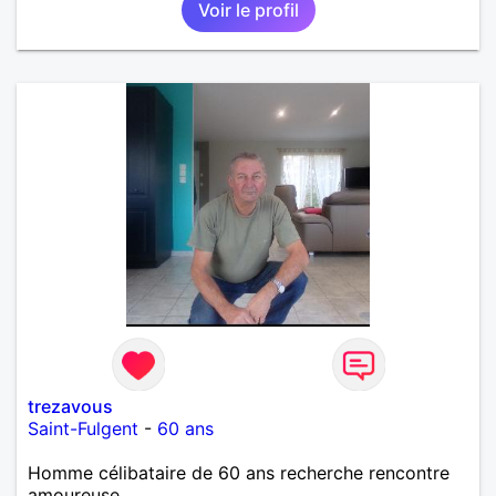
Voir le profil
trezavous
Saint-Fulgent
-
60 ans
Homme célibataire de 60 ans recherche rencontre
amoureuse