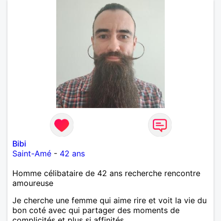
Bibi
Saint-Amé
-
42 ans
Homme célibataire de 42 ans recherche rencontre
amoureuse
Je cherche une femme qui aime rire et voit la vie du
bon coté avec qui partager des moments de
complicités et plus si affinités.