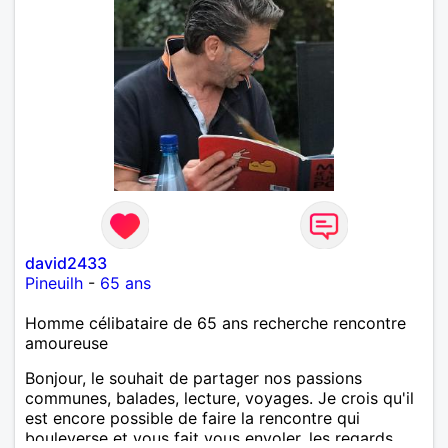
david2433
Pineuilh
-
65 ans
Homme célibataire de 65 ans recherche rencontre
amoureuse
Bonjour, le souhait de partager nos passions
communes, balades, lecture, voyages. Je crois qu'il
est encore possible de faire la rencontre qui
bouleverse et vous fait vous envoler, les regards