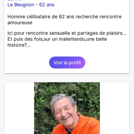
Le Beugnon
-
62 ans
Homme célibataire de 62 ans recherche rencontre
amoureuse
Ici pour rencontre sensuelle et partages de plaisirs…
Et puis des fois,sur un malentendu,une belle
histoire?…
Voir le profil