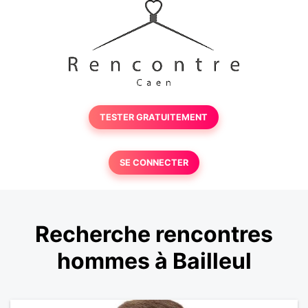
TESTER GRATUITEMENT
SE CONNECTER
Recherche rencontres
hommes à Bailleul