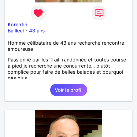
Korentin
Bailleul
-
43 ans
Homme célibataire de 43 ans recherche rencontre
amoureuse
Passionné par les Trail, randonnée et toutes course
à pied je recherche une concurrente... plutôt
complice pour faire de belles balades et pourquoi
pas plus !
Voir le profil