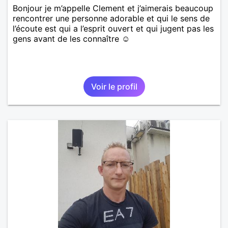
Bonjour je m’appelle Clement et j’aimerais beaucoup
rencontrer une personne adorable et qui le sens de
l’écoute est qui a l’esprit ouvert et qui jugent pas les
gens avant de les connaître ☺️
Voir le profil