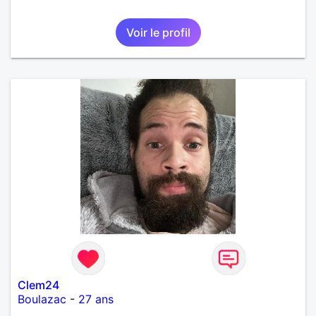
Voir le profil
Clem24
Boulazac
-
27 ans