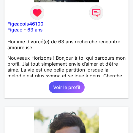
Figeacois46100
Figeac
-
63 ans
Homme divorcé(e) de 63 ans recherche rencontre
amoureuse
Nouveaux Horizons ! Bonjour à toi qui parcours mon
profil. J’ai tout simplement envie d’aimer et d’être
aimé. La vie est une belle partition lorsque la
mélodie est plus sympa et se joue à deux. Cherche
C.D.I câlin à durée indéterminé. A la recherche de
Voir le profil
simplicité tout en étant dans le respect de chacun.
Laissons le destin faire le reste. Au plaisir
d'échanger.