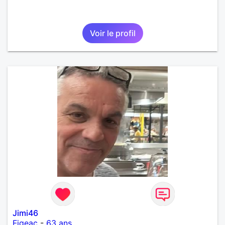
Voir le profil
Jimi46
Figeac
-
63 ans