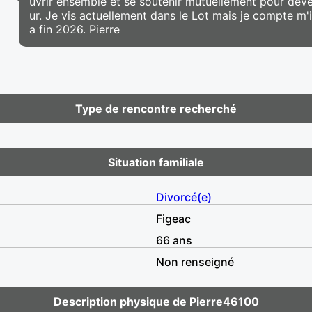
uvrir ensemble et se soutenir mutuellement pour deve
ur. Je vis actuellement dans le Lot mais je compte m'in
a fin 2026. Pierre
Type de rencontre recherché
Situation familiale
Divorcé(e)
Figeac
66 ans
Non renseigné
Description physique de Pierre46100