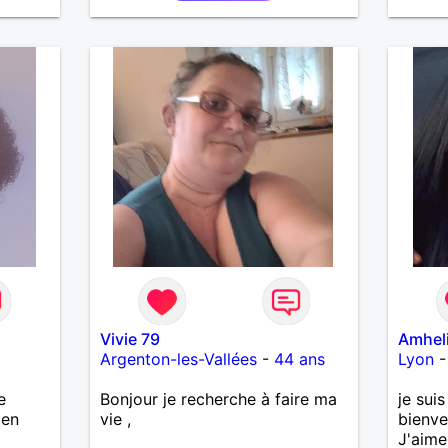
Vivie 79
Amhel
Argenton-les-Vallées
-
44 ans
Lyon
e
Bonjour je recherche à faire ma
je sui
ien
vie ,
bienve
J'aime 