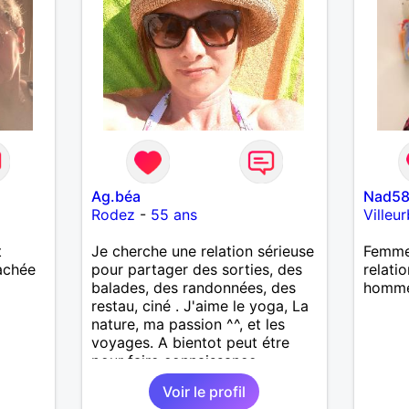
Ag.béa
Nad5
Rodez
-
55 ans
Villeu
t
Je cherche une relation sérieuse
Femme 
tachée
pour partager des sorties, des
relati
balades, des randonnées, des
homme
restau, ciné . J'aime le yoga, La
nature, ma passion ^^, et les
voyages. A bientot peut étre
pour faire connaissance
Voir le profil