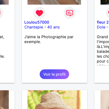
Loulou57000
fleur 
Chantepie
-
40 ans
Dole
at,
J’aime la Photographie par
Grand 
exemple.
l'impo
là.L'i
balade
le.
les ch
pour c
sérieu
Voir le profil