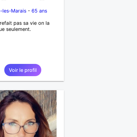
é-les-Marais
-
65 ans
refait pas sa vie on la
ue seulement.
Voir le profil