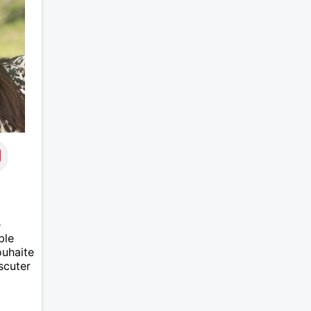
e
ble
ouhaite
scuter