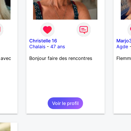
Christelle 16
Marjo
Chalais
-
47 ans
Agde
 avec
Bonjour faire des rencontres
Flemm
Voir le profil