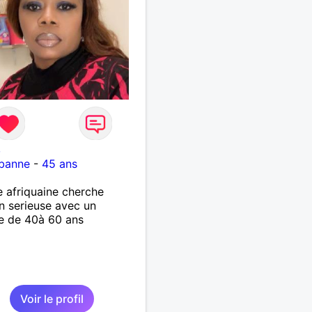
8
rbanne
-
45 ans
afriquaine cherche
on serieuse avec un
 de 40à 60 ans
Voir le profil