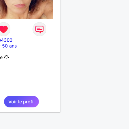
34300
-
50 ans
e 🙄
Voir le profil