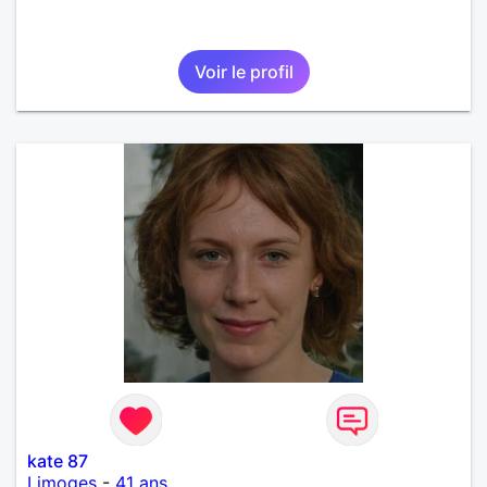
Voir le profil
kate 87
Limoges
-
41 ans