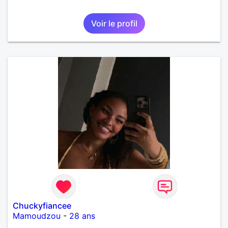
Voir le profil
Chuckyfiancee
Mamoudzou
-
28 ans