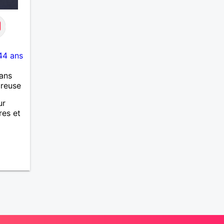
44 ans
ans
ureuse
ur
res et