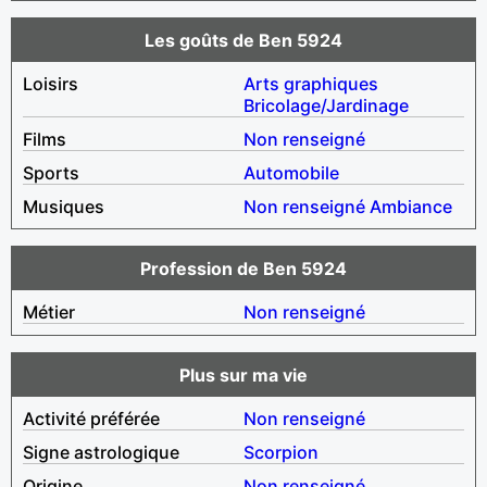
Les goûts de Ben 5924
Loisirs
Arts graphiques
Bricolage/Jardinage
Films
Non renseigné
Sports
Automobile
Musiques
Non renseigné
Ambiance
Profession de Ben 5924
Métier
Non renseigné
Plus sur ma vie
Activité préférée
Non renseigné
Signe astrologique
Scorpion
Origine
Non renseigné