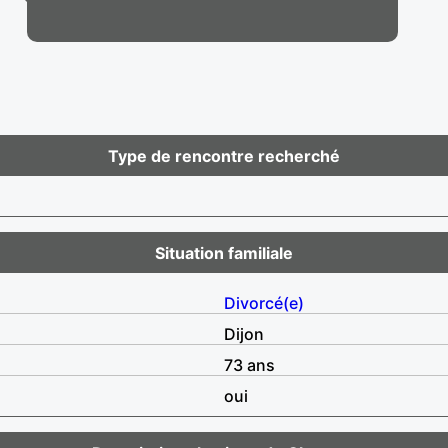
Type de rencontre recherché
Situation familiale
Divorcé(e)
Dijon
73 ans
oui