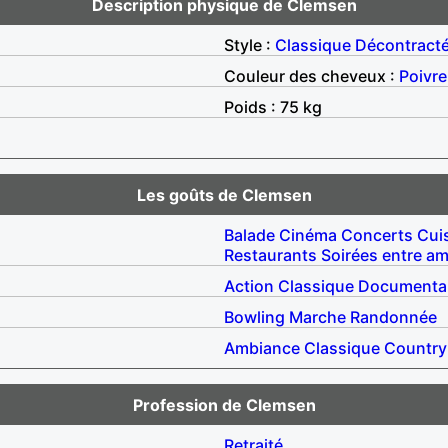
Description physique de Clemsen
Style :
Classique
Décontract
Couleur des cheveux :
Poivre
Poids : 75 kg
Les goûts de Clemsen
Balade
Cinéma
Concerts
Cui
Restaurants
Soirées entre am
Action
Classique
Documentai
Bowling
Marche
Randonnée
Ambiance
Classique
Country
Profession de Clemsen
Retraité