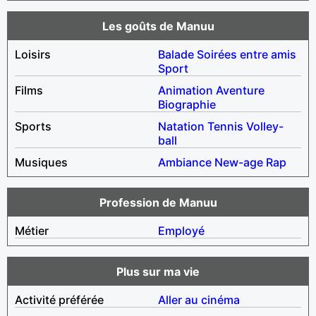
Les goûts de Manuu
Loisirs
Balade
Soirées entre amis
Sport
Films
Animation
Aventure
Biographie
Sports
Natation
Tennis
Volley-
ball
Musiques
Ambiance
New-age
Rap
Profession de Manuu
Métier
Employé
Plus sur ma vie
Activité préférée
Aller au cinéma