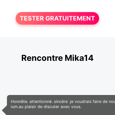
TESTER GRATUITEMENT
Rencontre Mika14
Honnête. attentionné. sincère .je voudrais faire de no
ium.au plaisir de discuter avec vous.