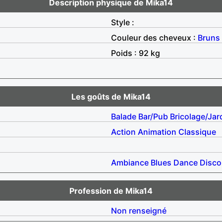
Description physique de Mika14
Style :
Couleur des cheveux :
Bruns
Poids : 92 kg
Les goûts de Mika14
Balade
Bar/Pub
Bricolage/Jar
Action
Animation
Classique
Ambiance
Blues
Dance
Disco
Profession de Mika14
Non renseigné