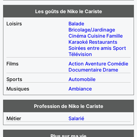
Les goûts de Niko le Cariste
Loisirs
Balade
Bricolage/Jardinage
Cinéma
Cuisine
Famille
Karaoké
Restaurants
Soirées entre amis
Sport
Télévision
Films
Action
Aventure
Comédie
Documentaire
Drame
Sports
Automobile
Musiques
Ambiance
Profession de Niko le Cariste
Métier
Salarié
Plus sur ma vie