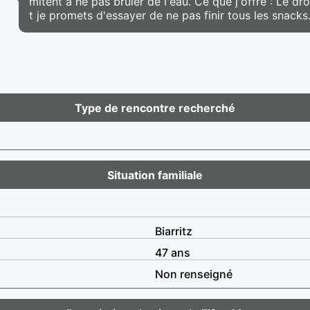
mitent à ne pas brûler de l'eau. Ce que j'offre : Le dro
t je promets d'essayer de ne pas finir tous les snacks
Type de rencontre recherché
Situation familiale
Biarritz
47 ans
Non renseigné