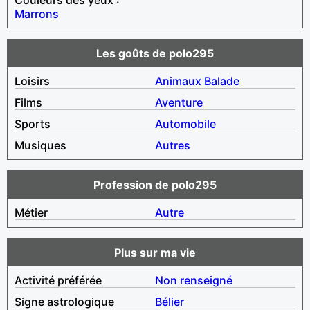
Marrons
Les goûts de polo295
Loisirs
Animaux
Balade
Films
Aventure
Sports
Automobile
Musiques
Autres
Profession de polo295
Métier
Autre
Plus sur ma vie
Activité préférée
Non renseigné
Signe astrologique
Bélier