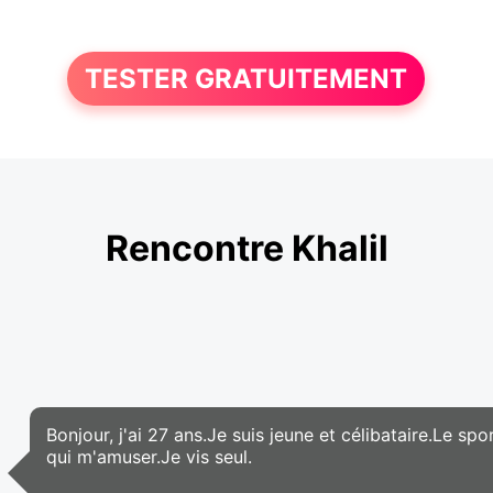
TESTER GRATUITEMENT
Rencontre Khalil
Bonjour, j'ai 27 ans.Je suis jeune et célibataire.Le 
qui m'amuser.Je vis seul.