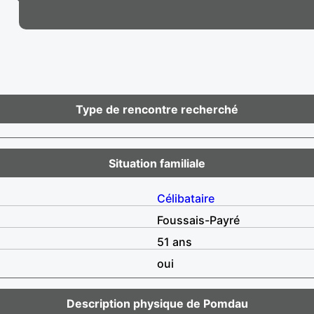
Type de rencontre recherché
Situation familiale
Célibataire
Foussais-Payré
51 ans
oui
Description physique de Pomdau