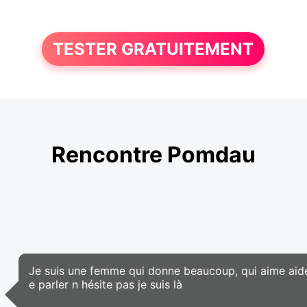
TESTER GRATUITEMENT
Rencontre Pomdau
Je suis une femme qui donne beaucoup, qui aime aider
e parler n hésite pas je suis là