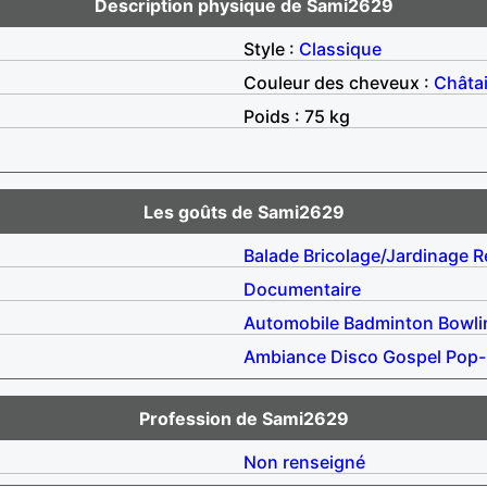
Description physique de Sami2629
Style :
Classique
Couleur des cheveux :
Châta
Poids : 75 kg
Les goûts de Sami2629
Balade
Bricolage/Jardinage
R
Documentaire
Automobile
Badminton
Bowli
Ambiance
Disco
Gospel
Pop-
Profession de Sami2629
Non renseigné