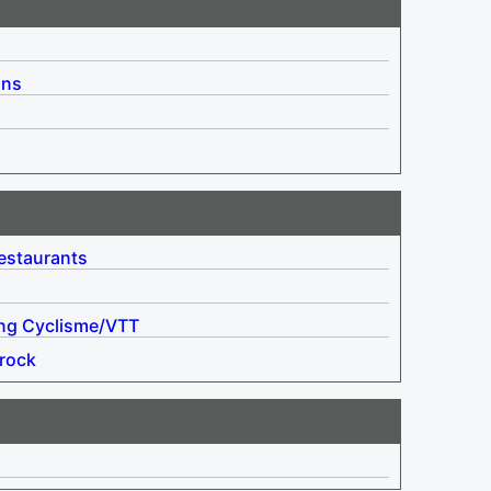
ins
estaurants
ng
Cyclisme/VTT
rock