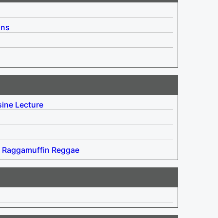
ins
sine
Lecture
Raggamuffin
Reggae