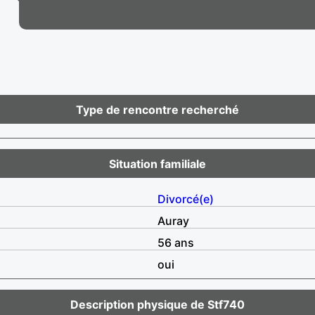
Type de rencontre recherché
Situation familiale
Divorcé(e)
Auray
56 ans
oui
Description physique de Stf740