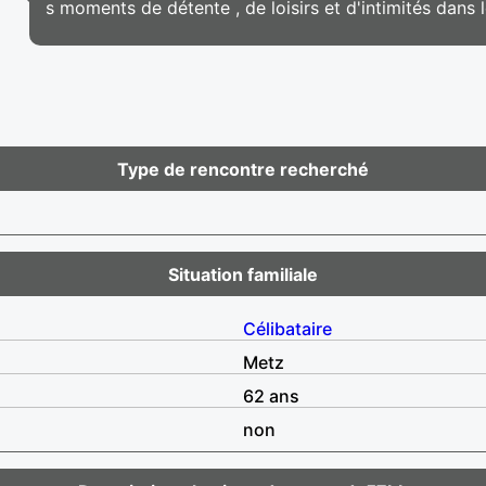
s moments de détente , de loisirs et d'intimités dans
Type de rencontre recherché
Situation familiale
Célibataire
Metz
62 ans
non