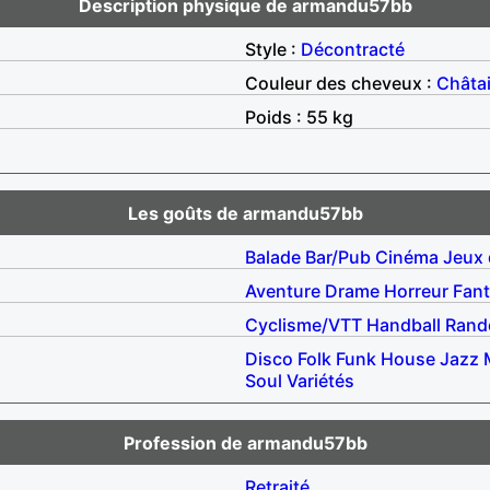
Description physique de armandu57bb
Style :
Décontracté
Couleur des cheveux :
Châta
Poids : 55 kg
Les goûts de armandu57bb
Balade
Bar/Pub
Cinéma
Jeux 
Aventure
Drame
Horreur
Fant
Cyclisme/VTT
Handball
Rand
Disco
Folk
Funk
House
Jazz
Soul
Variétés
Profession de armandu57bb
Retraité